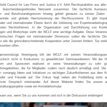
orld Council for Law Firms and Justice e.V. führt Rechtspraktiker aus aller
m branchenübergreifenden Netzwerk zusammen. Der fachliche Austaus
er- und Berufsstandsgrenzen hinweg gehört genauso zu seinen Zielen 
inentale und globale Harmonisierung der Rechtssysteme. Er gibt Impu
naler und internationaler Ebene durch die Initiierung von Expertenarbeitsgr
vanten Rechtsthemen. In der Organisation und Durchführung von Konfe
gen und Workshops sieht der WCLF eine wichtige Aufgabe. Diese Veransta
ristischen Fragen mit internationaler Dimension sollen die fachliche Dis
o wie die grenzüberschreitende Kooperation unter Juristen fördern. Sie steh
essenten offen.
gemeinnützige Vereinigung tritt der WCLF mit seinem Veranstaltungsp
ücklich nicht in Konkurrenz zu gewerblichen Seminaranbietern. Mit der Hi
nern und Sponsoren realisiert er seine Veranstaltungen zu sehr gü
ahmegebühren, die für Mitglieder zudem noch deutlich ermäßigt sind. Die
en vorrangig Ideen und Initiativen zu wichtigen Zukunftsthemen aus dem K
ieder und Freunde auf. Der Fokus liegt neben der Fortbildung stets 
siven Gespräch miteinander. Auf dieser Website finden Sie unsere ak
staltungsprojekte sowie ein Anmeldeformular.
reuen uns, wenn Sie zu uns kommen und sich in die Diskussion einbringen!