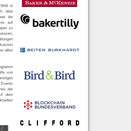
 Welt in
ch über
wie die
lse auf
uppen zu
renzen,
ltungen
kussion
en allen
rogramm
lfe von
nstigen
 Events
reis der
auf dem
tuellen