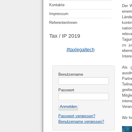
Kontakte
Der W
eine
Impressum
Länd
kont
ReferentenInnen
natio
rele
Tax / IP 2019
Tagun
zu ju
#taxlegaltech
ebens
Inter
Als 
ausdr
Benutzername
Part
Teiln
greif
Passwort
Mitgl
inten
Veran
Passwort vergessen?
Wir f
Benutzername vergessen?