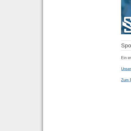
Spo
Ein e
Unser
Zum 